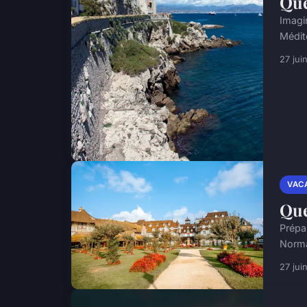
Que
Imagi
Médit
27 jui
VAC
Que
Prépa
Norma
27 jui