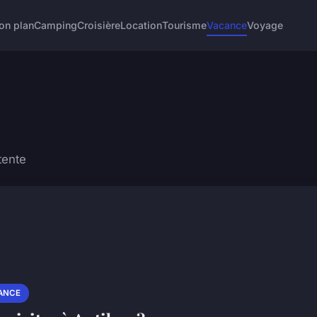
on plan
Camping
Croisière
Location
Tourisme
Vacance
Voyage
tente
ANCE