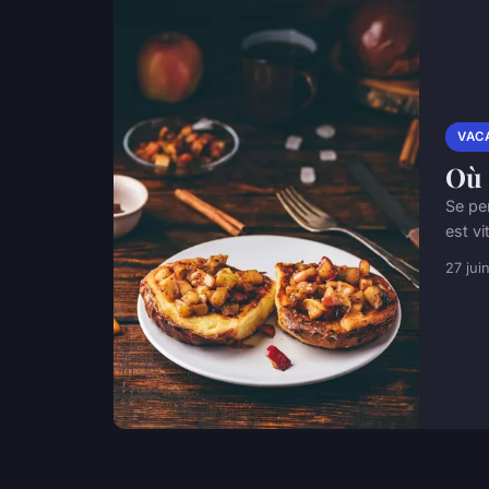
VAC
Où 
Se pe
est vi
27 jui